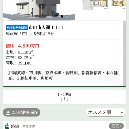
市川市大洲１丁目
現地販売会開催
総武線「市川」駅徒歩
19
分
4,890
価格：
万円
土地：61.18m²
建物：88.29m²
間取：3SLDK
JR総武線・市川駅、京成本線・菅野駅、都営新宿線・本八幡
駅、３線徒歩圏、利用可。
1〜1件目
(1件)
この条件を保存
変更
路線
京成本線