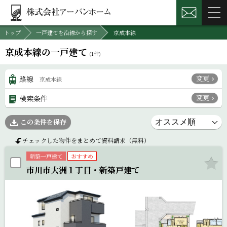
トップ
一戸建てを沿線から探す
京成本線
京成本線の一戸建て
(
1
件)
変更
路線
京成本線
変更
検索条件
この条件を保存
チェックした物件をまとめて資料請求（無料）
新築一戸建て
おすすめ
市川市大洲１丁目・新築戸建て