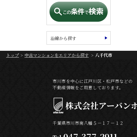
沿線から探す
トップ
中古マンションをエリアから探す
八千代市
市川市を中心に江戸川区・松戸市などの
不動産情報をご用意しております。
株式会社
アーバン
千葉県市川市南八幡５－１７－１２
047-377-2911