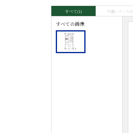
すべて(1)
外観･パース(0
すべての画像