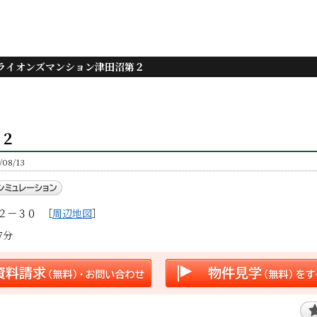
ライオンズマンション津田沼第２
第２
8/13
２－３０
［
周辺地図
］
7分