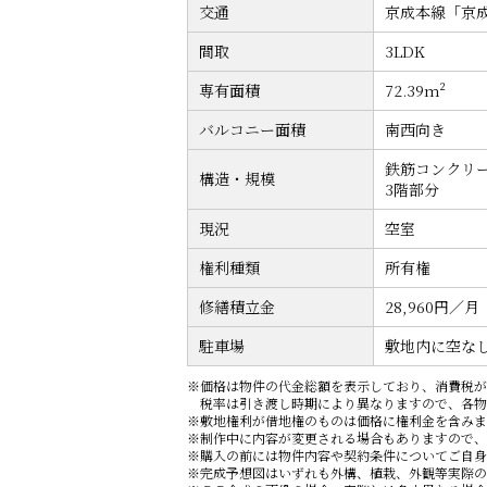
交通
京成本線「京
間取
3LDK
専有面積
72.39m²
バルコニー面積
南西向き
鉄筋コンクリー
構造・規模
3階部分
現況
空室
権利種類
所有権
修繕積立金
28,960円／月
駐車場
敷地内に空な
※価格は物件の代金総額を表示しており、消費税が
税率は引き渡し時期により異なりますので、各物
※敷地権利が借地権のものは価格に権利金を含みま
※制作中に内容が変更される場合もありますので、
※購入の前には物件内容や契約条件についてご自身
※完成予想図はいずれも外構、植栽、外観等実際の