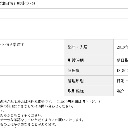
成津田沼」駅徒歩7分
ト造 6階建て
築年・入居
2019
引渡時期
期日指
管理費
18,8
管理形態
日勤 
し
取引態様
媒介
課税される場合は税込み価格です。（1,000円未満は切り上げ。）
件の詳細につきましてはお問い合わせください。
す。
あらかじめご了承ください。
で十分な確認をしていただくようにお願いいたします。
ものとは多少異なることがあります。