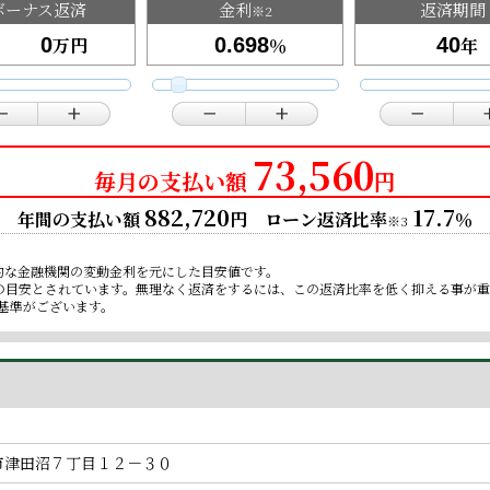
ボーナス返済
金利
返済期間
※2
万円
％
年
73,560
毎月の支払い額
円
882,720
17.7
年間の支払い額
円 ローン返済比率
％
※3
的な金融機関の変動金利を元にした目安値です。
限の目安とされています。無理なく返済をするには、この返済比率を低く抑える事が
基準がございます。
市津田沼７丁目１２－３０