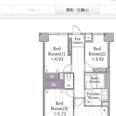
)
内観(0)
間取・区画(1)