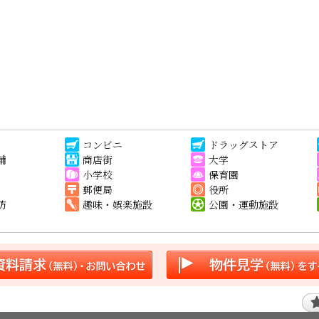
コンビニ
ドラッグストア
舗
商店街
大学
小学校
保育園
郵便局
役所
防
趣味・娯楽施設
公園・運動施設