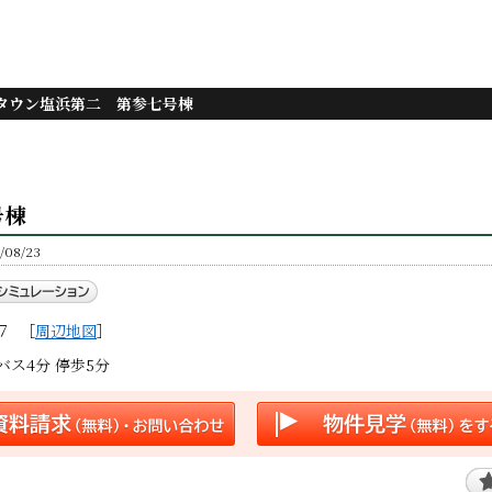
タウン塩浜第二 第参七号棟
号棟
08/23
７
［
周辺地図
］
ス4分 停歩5分