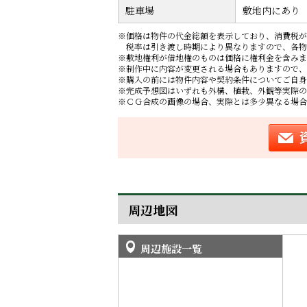
駐車場
敷地内にあり
※価格は物件の代金総額を表示しており、消費税が
税率は引き渡し時期により異なりますので、各物
※敷地権利が借地権のものは価格に権利金を含みま
※制作中に内容が変更される場合もありますので、
※購入の前には物件内容や契約条件についてご自身
※完成予想図はいずれも外構、植栽、外観等実際の
※ＣＧ合成の画像の場合、実際とは多少異なる場合
周辺地図
周辺施設一覧