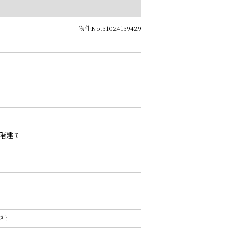
物件No.31024139429
8階建て
社