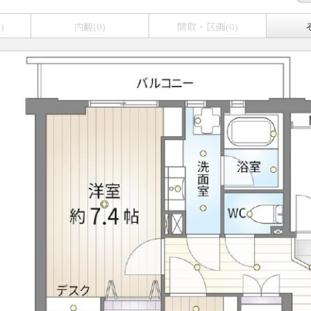
)
内観(0)
間取・区画(0)