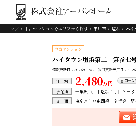
トップ
中古マンションをエリアから探す
市川市
塩浜
ハイ
中古マンション
ハイタウン塩浜第二 第参七
情報更新日：2026/08/09 次回更新予定日：2026/
2,480
価 格
万円
千葉県市川市塩浜４丁目２－３
所在地
東京メトロ東西線「南行徳」駅バ
交 通