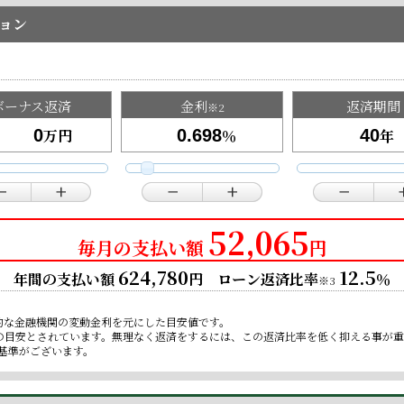
ョン
ボーナス返済
金利
返済期間
※2
万円
％
年
52,065
毎月の支払い額
円
624,780
12.5
年間の支払い額
円 ローン返済比率
％
※3
的な金融機関の変動金利を元にした目安値です。
限の目安とされています。無理なく返済をするには、この返済比率を低く抑える事が
基準がございます。