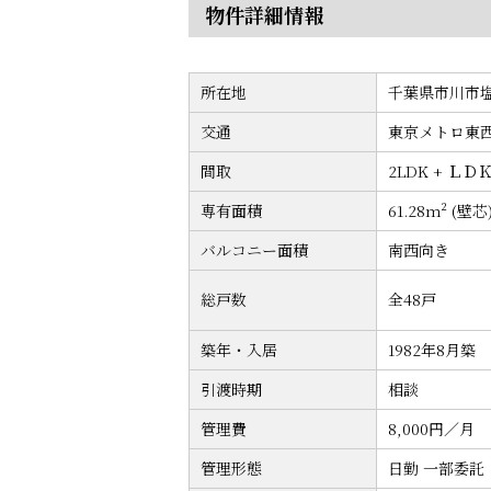
物件詳細情報
所在地
千葉県市川市
交通
東京メトロ東西
間取
2LDK + ＬＤ
専有面積
61.28m² (壁芯
バルコニー面積
南西向き
総戸数
全48戸
築年・入居
1982年8月築
引渡時期
相談
管理費
8,000円／月
管理形態
日勤 一部委託