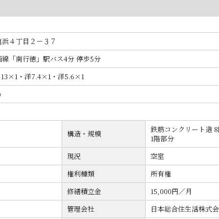
塩浜４丁目２－３７
線「南行徳」駅バス4分 停歩5分
Ｋ13×1・洋7.4×1・洋5.6×1
)
鉄筋コンクリート造 
構造・規模
1階部分
現況
空室
権利種類
所有権
修繕積立金
15,000円／月
管理会社
日本総合住生活株式会