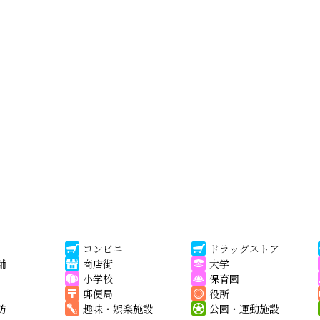
コンビニ
ドラッグストア
舗
商店街
大学
小学校
保育園
郵便局
役所
防
趣味・娯楽施設
公園・運動施設