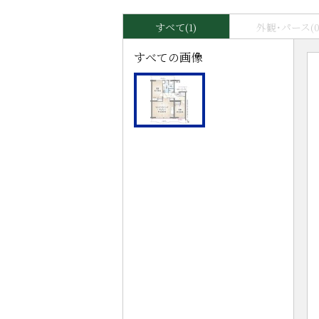
すべて(1)
外観･パース(0
すべての画像