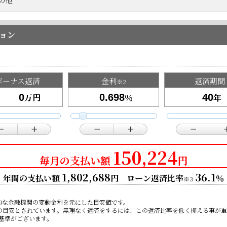
の他
ョン
ボーナス返済
金利
返済期間
※2
万円
％
年
150,224
毎月の支払い額
円
1,802,688
36.1
年間の支払い額
円 ローン返済比率
％
※3
的な金融機関の変動金利を元にした目安値です。
限の目安とされています。無理なく返済をするには、この返済比率を低く抑える事が
基準がございます。