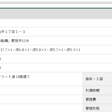
山手１丁目１－３
船橋」駅徒歩12分
Ｋ17.7×1・洋6.8×1・洋5.8×1・洋5.7×1・洋5.3×1
)
き
リート造 14階建て
築年・入居
引渡時期
管理費
管理形態