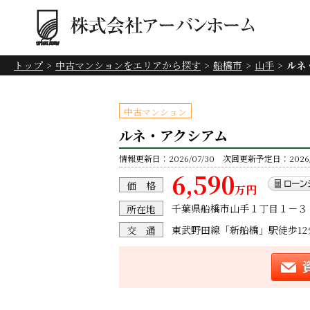
トップ
中古マンションをエリアから探す
船橋市
山手
ルネ
中古マンション
ルネ・アクシアム
情報更新日：2026/07/30 次回更新予定日：2026/0
6,590
価 格
万円
千葉県船橋市山手１丁目１－３
所在地
東武野田線「新船橋」駅徒歩12
交 通