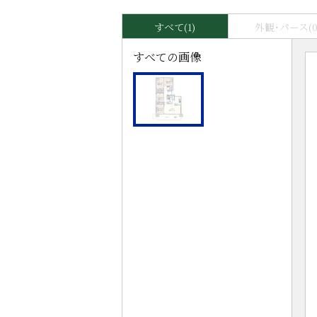
すべて(1)
外観･パース(0
すべての画像