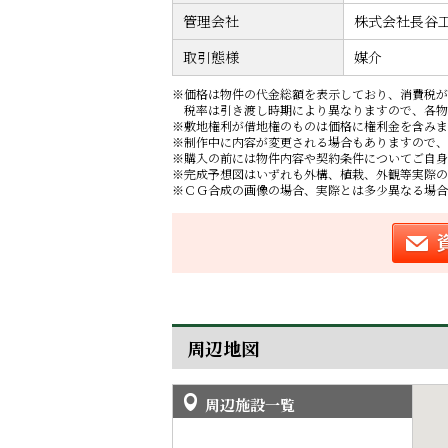
管理会社
株式会社長谷
取引態様
媒介
※価格は物件の代金総額を表示しており、消費税が
税率は引き渡し時期により異なりますので、各物
※敷地権利が借地権のものは価格に権利金を含みま
※制作中に内容が変更される場合もありますので、
※購入の前には物件内容や契約条件についてご自身
※完成予想図はいずれも外構、植栽、外観等実際の
※ＣＧ合成の画像の場合、実際とは多少異なる場合
周辺地図
周辺施設一覧