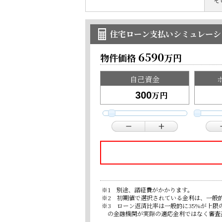
そ
住宅ローン支払いシミュレーシ
6590
物件価格
万円
自己資金
万円
※1 別途、諸経費がかかります。
※2 初期値で選択されている金利は、一般
※3 ローン返済比率は一般的に35%が上
の金融機関が実際の適応金利ではなく審査