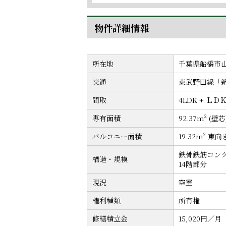
物件詳細情報
所在地
千葉県船橋市
交通
東武野田線「新
間取
4LDK + ＬＤ
専有面積
92.37m² (壁芯
バルコニー面積
19.32m² 東向
鉄骨鉄筋コンク
構造・規模
14階部分
現況
空室
権利種類
所有権
修繕積立金
15,020円／月