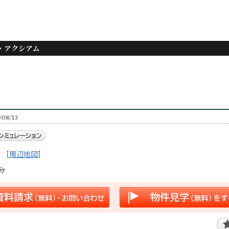
・アクシアム
8/13
［
周辺地図
］
分