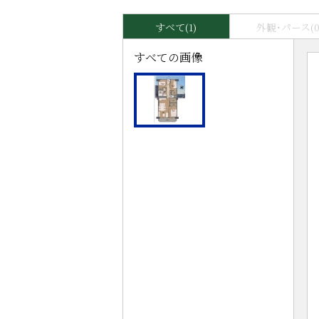
すべて(1)
外観･パース(0
すべての画像