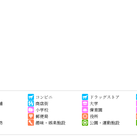
コンビニ
ドラッグストア
舗
商店街
大学
小学校
保育園
郵便局
役所
防
趣味・娯楽施設
公園・運動施設