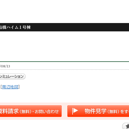
船橋ハイム１号棟
8/13
［
周辺地図
］