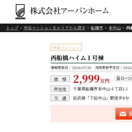
トップ
中古マンションをエリアから探す
船橋市
本中山
西
中古マンション
西船橋ハイム１号棟
情報更新日：2026/07/30 次回更新予定日：2026/0
2,999
価 格
万円
千葉県船橋市本中山４丁目1-1
所在地
総武線「下総中山」駅徒歩8分
交 通