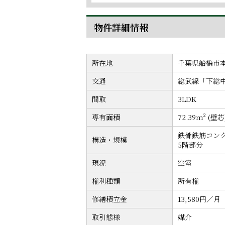
物件詳細情報
所在地
千葉県船橋市本
交通
総武線「下総
間取
3LDK
専有面積
72.39m² (壁芯
鉄骨鉄筋コンク
構造・規模
5階部分
現況
空室
権利種類
所有権
修繕積立金
13,580円／月
取引態様
媒介