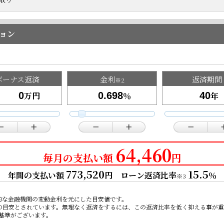
ョン
ボーナス返済
金利
返済期間
※2
万円
％
年
64,460
毎月の支払い額
円
773,520
15.5
年間の支払い額
円 ローン返済比率
％
※3
的な金融機関の変動金利を元にした目安値です。
限の目安とされています。無理なく返済をするには、この返済比率を低く抑える事が
基準がございます。