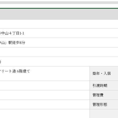
中山４丁目1-1
中山」駅徒歩8分
)
リート造 6階建て
築年・入居
引渡時期
管理費
管理形態