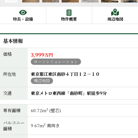
特長・設備
物件概要
周辺地図
基本情報
価格
3,999
万円
ローンシミュレーション
所在地
東京都江東区南砂４丁目１２－１０
周辺地図
交通
東京メトロ東西線「南砂町」駅徒歩9分
専有面積
60.72m² (壁芯)
バルコニー
9.67m² 南向き
面積