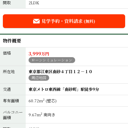
間取
2LDK
見学予約・資料請求
(無料)
物件概要
価格
3,999
万円
ローンシミュレーション
所在地
東京都江東区南砂４丁目１２－１０
周辺地図
交通
東京メトロ東西線「南砂町」駅徒歩9分
専有面積
60.72m² (壁芯)
バルコニー
9.67m² 南向き
面積