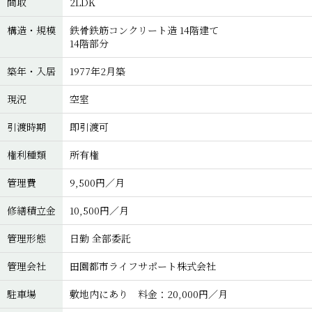
間取
2LDK
構造・規模
鉄骨鉄筋コンクリート造 14階建て
14階部分
築年・入居
1977年2月築
現況
空室
引渡時期
即引渡可
権利種類
所有権
管理費
9,500円／月
修繕積立金
10,500円／月
管理形態
日勤 全部委託
管理会社
田園都市ライフサポート株式会社
駐車場
敷地内にあり 料金：20,000円／月